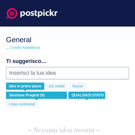
Salta
al
contenuto
General
← Centro Assistenza
Ti suggerisco…
Inserisci la tua idea
Nessuna
Idee
in primo piano
più votate
Nuove
idea
esistente
risulta
I miei commenti
~ Nessuna idea trovata ~