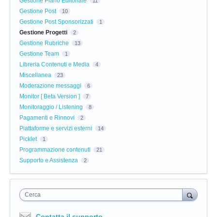
Gestione Piano Editoriale
11
Gestione Post
10
Gestione Post Sponsorizzati
1
Gestione Progetti
2
Gestione Rubriche
13
Gestione Team
1
Libreria Contenuti e Media
4
Miscellanea
23
Moderazione messaggi
6
Monitor [ Beta Version ]
7
Monitoraggio / Listening
8
Pagamenti e Rinnovi
2
Piattaforme e servizi esterni
14
Picklet
1
Programmazione contenuti
21
Supporto e Assistenza
2
Cerca
Contatta il supporto