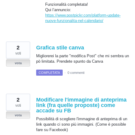
Funzionalità completata!
Qui l’annuncio:
https://www.postpickr.com/platform-update-
nuove-funzionalita-nel-calendario/
2
Grafica stile canva
voti
Migliorerei la parte "modifica Post" che mi sembra un
pò limitata. Prendete spunto da Canva
vota
COMPLETATA
·
0 commenti
2
Modificare l'immagine di anteprima
link (fra quelle proposte) come
voti
accade su FB
vota
Possibilità di scegliere l'immagine di anteprima di un
link quando ci sono più immagini. (Come è possible
fare su Facebook)