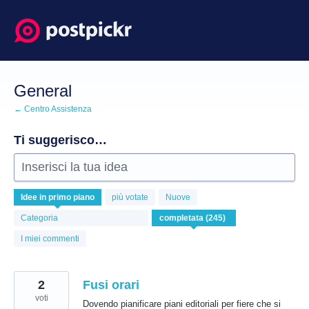
Salta
al
contenuto
General
← Centro Assistenza
Ti suggerisco…
Inserisci la tua idea
245
Idee
in primo piano
più votate
Nuove
risultati
trovati
Categoria
I miei commenti
2
Fusi orari
voti
Dovendo pianificare piani editoriali per fiere che si