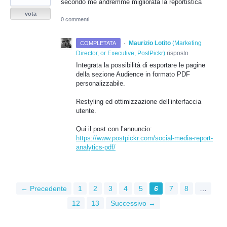
secondo me andremme migliorata la reportistica
vota
0 commenti
·
Maurizio Lotito
(
Marketing
COMPLETATA
Director, or Executive, PostPickr
)
risposto
Integrata la possibilità di esportare le pagine
della sezione Audience in formato
PDF
personalizzabile.
Restyling ed ottimizzazione dell’interfaccia
utente.
Qui il post con l’annuncio:
https://www.postpickr.com/social-media-report-
analytics-pdf/
← Precedente
1
2
3
4
5
6
7
8
…
12
13
Successivo →