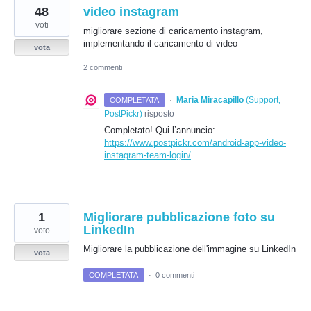
48
video instagram
voti
migliorare sezione di caricamento instagram,
implementando il caricamento di video
vota
2 commenti
·
Maria Miracapillo
(
Support,
COMPLETATA
PostPickr
)
risposto
Completato! Qui l’annuncio:
https://www.postpickr.com/android-app-video-
instagram-team-login/
1
Migliorare pubblicazione foto su
LinkedIn
voto
Migliorare la pubblicazione dell'immagine su LinkedIn
vota
COMPLETATA
·
0 commenti