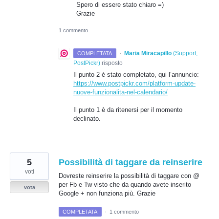
Spero di essere stato chiaro =)
Grazie
1 commento
·
Maria Miracapillo
(
Support,
COMPLETATA
PostPickr
)
risposto
Il punto 2 è stato completato, qui l’annuncio:
https://www.postpickr.com/platform-update-
nuove-funzionalita-nel-calendario/
Il punto 1 è da ritenersi per il momento
declinato.
5
Possibilità di taggare da reinserire
voti
Dovreste reinserire la possibilità di taggare con @
per Fb e Tw visto che da quando avete inserito
vota
Google + non funziona più. Grazie
COMPLETATA
·
1 commento