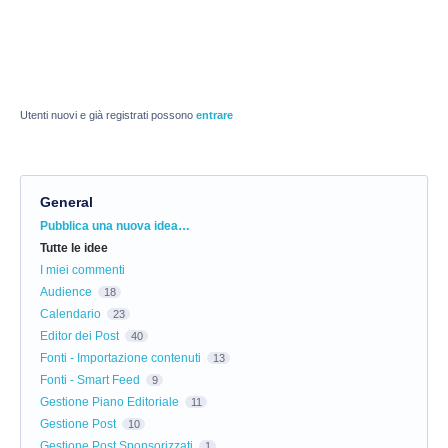
Utenti nuovi e già registrati possono
entrare
General
Categorie
Pubblica una nuova idea…
Tutte le idee
I miei commenti
Audience
18
Calendario
23
Editor dei Post
40
Fonti - Importazione contenuti
13
Fonti - Smart Feed
9
Gestione Piano Editoriale
11
Gestione Post
10
Gestione Post Sponsorizzati
1