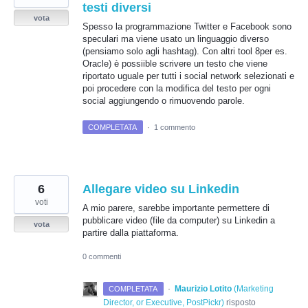
testi diversi
vota
Spesso la programmazione Twitter e Facebook sono
speculari ma viene usato un linguaggio diverso
(pensiamo solo agli hashtag). Con altri tool 8per es.
Oracle) è possiible scrivere un testo che viene
riportato uguale per tutti i social network selezionati e
poi procedere con la modifica del testo per ogni
social aggiungendo o rimuovendo parole.
COMPLETATA
·
1 commento
6
Allegare video su Linkedin
voti
A mio parere, sarebbe importante permettere di
pubblicare video (file da computer) su Linkedin a
vota
partire dalla piattaforma.
0 commenti
·
Maurizio Lotito
(
Marketing
COMPLETATA
Director, or Executive, PostPickr
)
risposto