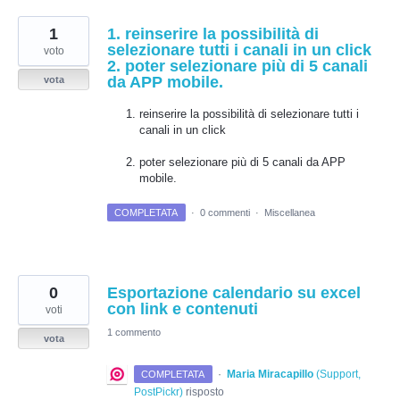
1
1. reinserire la possibilità di
selezionare tutti i canali in un click
voto
2. poter selezionare più di 5 canali
da APP mobile.
vota
reinserire la possibilità di selezionare tutti i
canali in un click
poter selezionare più di 5 canali da APP
mobile.
COMPLETATA
·
0 commenti
·
Miscellanea
0
Esportazione calendario su excel
con link e contenuti
voti
1 commento
vota
·
Maria Miracapillo
(
Support,
COMPLETATA
PostPickr
)
risposto