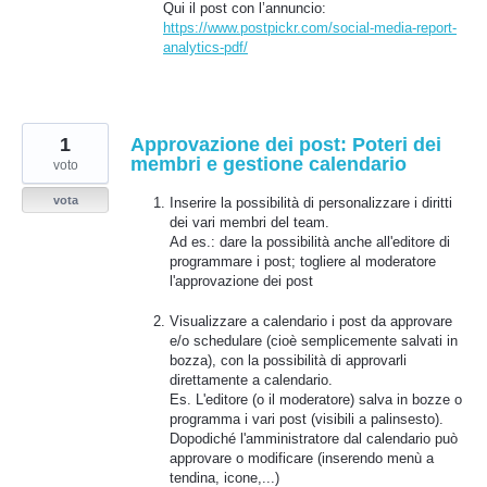
Qui il post con l’annuncio:
https://www.postpickr.com/social-media-report-
analytics-pdf/
1
Approvazione dei post: Poteri dei
membri e gestione calendario
voto
vota
Inserire la possibilità di personalizzare i diritti
dei vari membri del team.
Ad es.: dare la possibilità anche all'editore di
programmare i post; togliere al moderatore
l'approvazione dei post
Visualizzare a calendario i post da approvare
e/o schedulare (cioè semplicemente salvati in
bozza), con la possibilità di approvarli
direttamente a calendario.
Es. L'editore (o il moderatore) salva in bozze o
programma i vari post (visibili a palinsesto).
Dopodiché l'amministratore dal calendario può
approvare o modificare (inserendo menù a
tendina, icone,...)