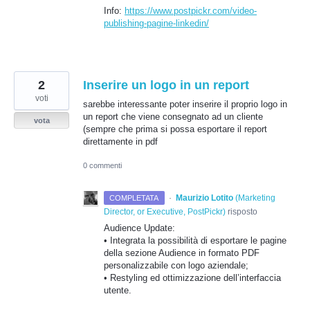
Info:
https://www.postpickr.com/video-
publishing-pagine-linkedin/
2
Inserire un logo in un report
voti
sarebbe interessante poter inserire il proprio logo in
un report che viene consegnato ad un cliente
vota
(sempre che prima si possa esportare il report
direttamente in pdf
0 commenti
·
Maurizio Lotito
(
Marketing
COMPLETATA
Director, or Executive, PostPickr
)
risposto
Audience Update:
• Integrata la possibilità di esportare le pagine
della sezione Audience in formato
PDF
personalizzabile con logo aziendale;
• Restyling ed ottimizzazione dell’interfaccia
utente.