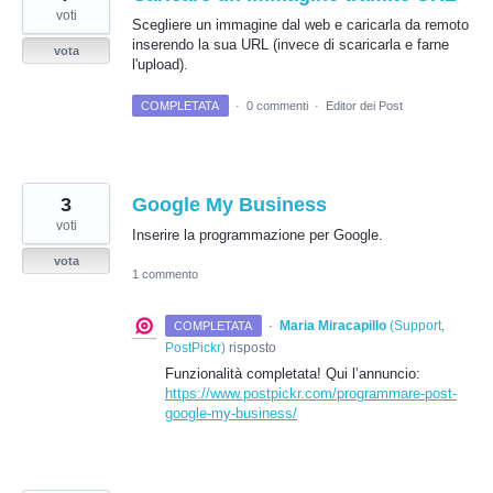
voti
Scegliere un immagine dal web e caricarla da remoto
inserendo la sua URL (invece di scaricarla e farne
vota
l'upload).
COMPLETATA
·
0 commenti
·
Editor dei Post
3
Google My Business
voti
Inserire la programmazione per Google.
vota
1 commento
·
Maria Miracapillo
(
Support,
COMPLETATA
PostPickr
)
risposto
Funzionalità completata! Qui l’annuncio:
https://www.postpickr.com/programmare-post-
google-my-business/