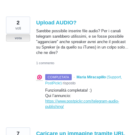
2
Upload AUDIO?
voti
Sarebbe possibile inserire file audio? Per i canali
telegram sarebbero utilissimi, e se fosse possibile
vota
"agganciare" anche spreaker avrei anche il podcast
su Spreker (e da quello su iTunes) in un colpo solo...
che ne dire?
1 commento
·
Maria Miracapillo
(
Support,
COMPLETATA
PostPickr
)
risposto
Funzionalità completata! :)
Qui l’annuncio:
https://www.postpickr.com/telegram-audio-
publishing/
7
Caricare un immagine tramite URL