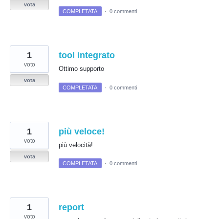
vota
COMPLETATA
·
0 commenti
1
tool integrato
voto
Ottimo supporto
vota
COMPLETATA
·
0 commenti
1
più veloce!
voto
più velocità!
vota
COMPLETATA
·
0 commenti
1
report
voto