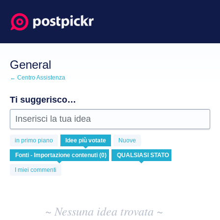
Salta
al
contenuto
General
← Centro Assistenza
Ti suggerisco…
Inserisci la tua idea
Nessuna
in primo piano
Idee
più votate
Nuove
idea
esistente
risulta
I miei commenti
~ Nessuna idea trovata ~