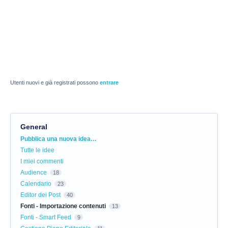
Utenti nuovi e già registrati possono
entrare
General
Categorie
Pubblica una nuova idea…
Tutte le idee
I miei commenti
Audience
18
Calendario
23
Editor dei Post
40
Fonti - Importazione contenuti
13
Fonti - Smart Feed
9