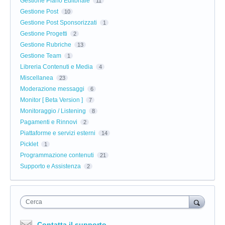
Gestione Piano Editoriale
11
Gestione Post
10
Gestione Post Sponsorizzati
1
Gestione Progetti
2
Gestione Rubriche
13
Gestione Team
1
Libreria Contenuti e Media
4
Miscellanea
23
Moderazione messaggi
6
Monitor [ Beta Version ]
7
Monitoraggio / Listening
8
Pagamenti e Rinnovi
2
Piattaforme e servizi esterni
14
Picklet
1
Programmazione contenuti
21
Supporto e Assistenza
2
Cerca
Contatta il supporto