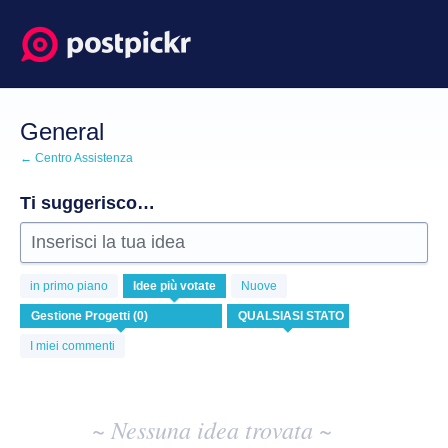
Salta
al
contenuto
General
← Centro Assistenza
Ti suggerisco…
Inserisci la tua idea
Nessuna
in primo piano
Idee
più votate
Nuove
idea
esistente
risulta
I miei commenti
~ Nessuna idea trovata ~