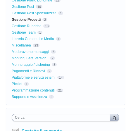
Gestione Piano Editoriale
11
Gestione Post
10
Gestione Post Sponsorizzati
1
Gestione Progetti
2
Gestione Rubriche
13
Gestione Team
1
Libreria Contenuti e Media
4
Miscellanea
23
Moderazione messaggi
6
Monitor [ Beta Version ]
7
Monitoraggio / Listening
8
Pagamenti e Rinnovi
2
Piattaforme e servizi esterni
14
Picklet
1
Programmazione contenuti
21
Supporto e Assistenza
2
Cerca
Contatta il supporto