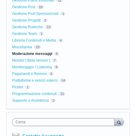
Gestione Piano Editoriale
11
Gestione Post
10
Gestione Post Sponsorizzati
1
Gestione Progetti
2
Gestione Rubriche
13
Gestione Team
1
Libreria Contenuti e Media
4
Miscellanea
23
Moderazione messaggi
6
Monitor [ Beta Version ]
7
Monitoraggio / Listening
8
Pagamenti e Rinnovi
2
Piattaforme e servizi esterni
14
Picklet
1
Programmazione contenuti
21
Supporto e Assistenza
2
Cerca
Contatta il supporto