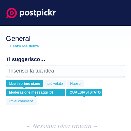
Salta
al
contenuto
General
← Centro Assistenza
Ti suggerisco…
Inserisci la tua idea
Nessuna
Idee
in primo piano
più votate
Nuove
idea
esistente
risulta
I miei commenti
~ Nessuna idea trovata ~