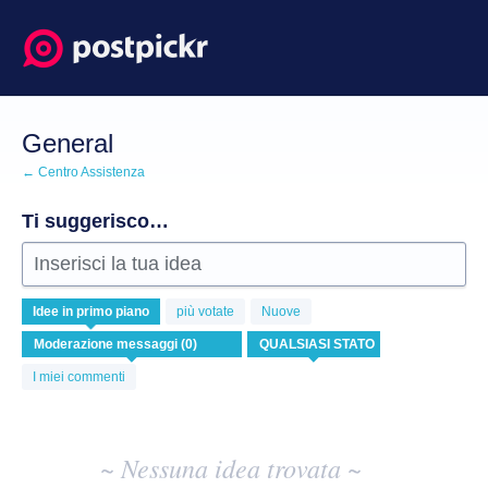
Salta
al
contenuto
General
← Centro Assistenza
Ti suggerisco…
Inserisci la tua idea
Nessuna
Idee
in primo piano
più votate
Nuove
idea
esistente
risulta
I miei commenti
~ Nessuna idea trovata ~