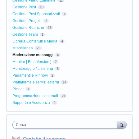
Gestione Piano Editoriale
11
Gestione Post
10
Gestione Post Sponsorizzati
1
Gestione Progetti
2
Gestione Rubriche
13
Gestione Team
1
Libreria Contenuti e Media
4
Miscellanea
23
Moderazione messaggi
6
Monitor [ Beta Version ]
7
Monitoraggio / Listening
8
Pagamenti e Rinnovi
2
Piattaforme e servizi esterni
14
Picklet
1
Programmazione contenuti
21
Supporto e Assistenza
2
Cerca
Contatta il supporto