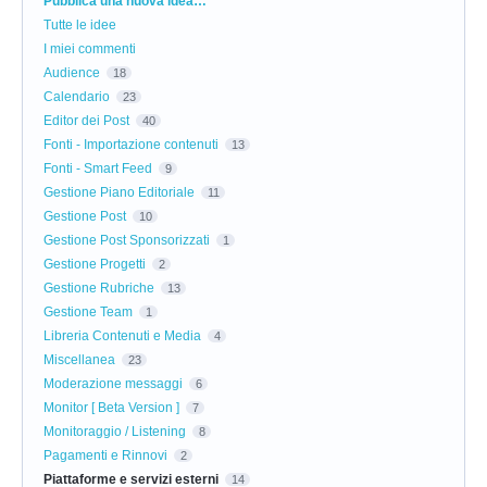
Categorie
Pubblica una nuova idea…
Tutte le idee
I miei commenti
Audience
18
Calendario
23
Editor dei Post
40
Fonti - Importazione contenuti
13
Fonti - Smart Feed
9
Gestione Piano Editoriale
11
Gestione Post
10
Gestione Post Sponsorizzati
1
Gestione Progetti
2
Gestione Rubriche
13
Gestione Team
1
Libreria Contenuti e Media
4
Miscellanea
23
Moderazione messaggi
6
Monitor [ Beta Version ]
7
Monitoraggio / Listening
8
Pagamenti e Rinnovi
2
Piattaforme e servizi esterni
14