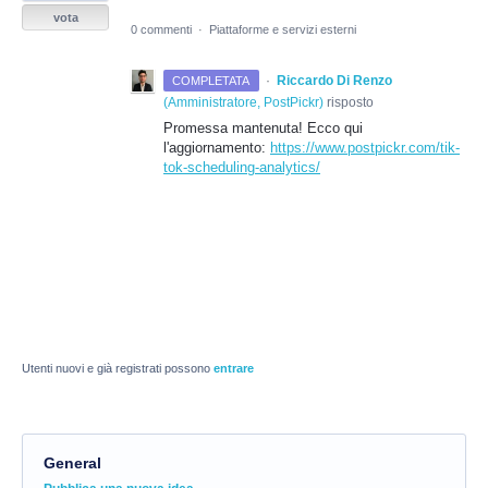
vota
0 commenti
·
Piattaforme e servizi esterni
·
Riccardo Di Renzo
COMPLETATA
(
Amministratore, PostPickr
)
risposto
Promessa mantenuta! Ecco qui
l'aggiornamento:
https://www.postpickr.com/tik-
tok-scheduling-analytics/
Utenti nuovi e già registrati possono
entrare
General