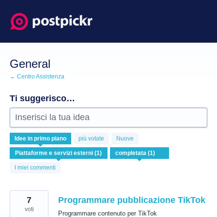
Salta
al
contenuto
General
← Centro Assistenza
Ti suggerisco…
Inserisci la tua idea
1
Idee
in primo piano
più votate
Nuove
risultato
trovato
I miei commenti
7
Programmare pubblicazione TikTok
voti
Programmare contenuto per TikTok