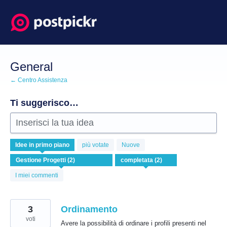
Salta
al
contenuto
General
← Centro Assistenza
Ti suggerisco…
Inserisci la tua idea
2
Idee
in primo piano
più votate
Nuove
risultati
trovati
I miei commenti
3
Ordinamento
voti
Avere la possibilità di ordinare i profili presenti nel