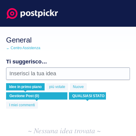
Salta
al
contenuto
General
← Centro Assistenza
Ti suggerisco…
Inserisci la tua idea
Nessuna
Idee
in primo piano
più votate
Nuove
idea
esistente
risulta
I miei commenti
~ Nessuna idea trovata ~