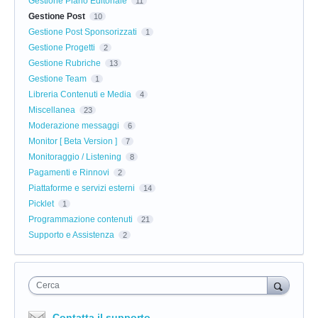
Gestione Piano Editoriale
11
Gestione Post
10
Gestione Post Sponsorizzati
1
Gestione Progetti
2
Gestione Rubriche
13
Gestione Team
1
Libreria Contenuti e Media
4
Miscellanea
23
Moderazione messaggi
6
Monitor [ Beta Version ]
7
Monitoraggio / Listening
8
Pagamenti e Rinnovi
2
Piattaforme e servizi esterni
14
Picklet
1
Programmazione contenuti
21
Supporto e Assistenza
2
Cerca
Contatta il supporto