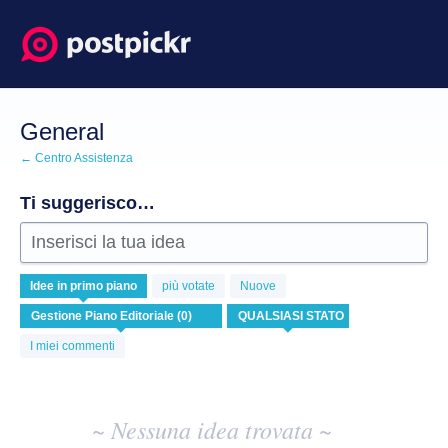
Salta
al
contenuto
General
← Centro Assistenza
Ti suggerisco…
Inserisci la tua idea
Nessuna
Idee
in primo piano
più votate
Nuove
idea
esistente
risulta
I miei commenti
~ Nessuna idea trovata ~