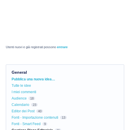
Utenti nuovi e già registrati possono
entrare
General
Categorie
Pubblica una nuova idea…
Tutte le idee
I miei commenti
Audience
18
Calendario
23
Editor dei Post
40
Fonti - Importazione contenuti
13
Fonti - Smart Feed
9