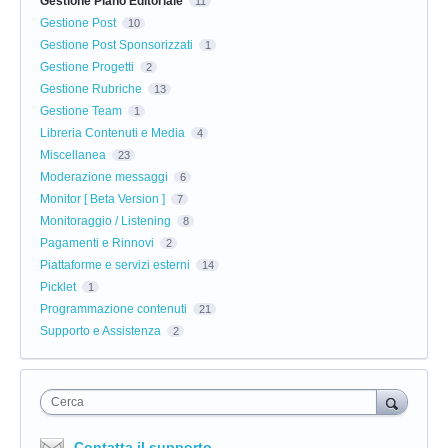
Gestione Piano Editoriale
11
Gestione Post
10
Gestione Post Sponsorizzati
1
Gestione Progetti
2
Gestione Rubriche
13
Gestione Team
1
Libreria Contenuti e Media
4
Miscellanea
23
Moderazione messaggi
6
Monitor [ Beta Version ]
7
Monitoraggio / Listening
8
Pagamenti e Rinnovi
2
Piattaforme e servizi esterni
14
Picklet
1
Programmazione contenuti
21
Supporto e Assistenza
2
Cerca
Contatta il supporto