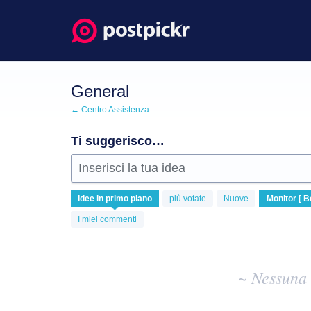
Salta
al
contenuto
General
← Centro Assistenza
Ti suggerisco…
Inserisci la tua idea
Nessuna
Idee
in primo piano
più votate
Nuove
idea
esistente
I miei commenti
risulta
~ Nessuna 