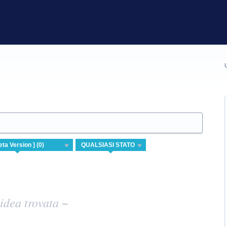
U
idea trovata ~