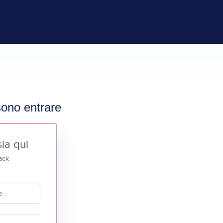
ssono entrare
ia qui
ack
e