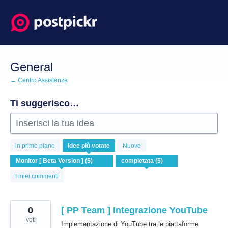
Salta
al
contenuto
General
← Centro Assistenza
Ti suggerisco…
Inserisci la tua idea
5
in primo piano
Idee
più votate
Nuove
risultati
trovati
I miei commenti
0
[ PP Team ] Integrazione YouTube
voti
Implementazione di YouTube tra le piattaforme