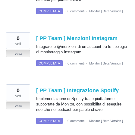
COMPLETATA
·
0 commenti
·
Monitor [ Beta Version ]
0
[ PP Team ] Menzioni Instagram
voti
Integrare le @menzioni di un account tra le tipologie
di monitoraggio Instagram
vota
COMPLETATA
·
0 commenti
·
Monitor [ Beta Version ]
0
[ PP Team ] Integrazione Spotify
voti
Implementazione di Spotify tra le piattaforme
supportate da Monitor, con possibilità di eseguire
vota
ricerche nei podcast per parole chiave
COMPLETATA
·
0 commenti
·
Monitor [ Beta Version ]