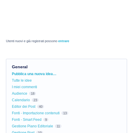
Utenti nuovi e già registrati possono
entrare
General
Categorie
Pubblica una nuova idea…
Tutte le idee
I miei commenti
Audience
18
Calendario
23
Editor dei Post
40
Fonti - Importazione contenuti
13
Fonti - Smart Feed
9
Gestione Piano Editoriale
11
Gestione Post
10