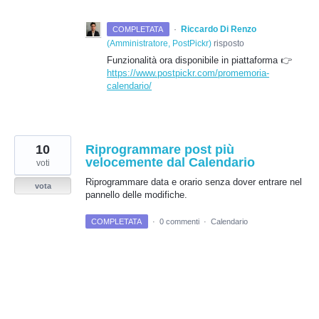
·
Riccardo Di Renzo
COMPLETATA
(
Amministratore, PostPickr
)
risposto
Funzionalità ora disponibile in piattaforma 👉
https://www.postpickr.com/promemoria-
calendario/
10
Riprogrammare post più
velocemente dal Calendario
voti
Riprogrammare data e orario senza dover entrare nel
vota
pannello delle modifiche.
COMPLETATA
·
0 commenti
·
Calendario