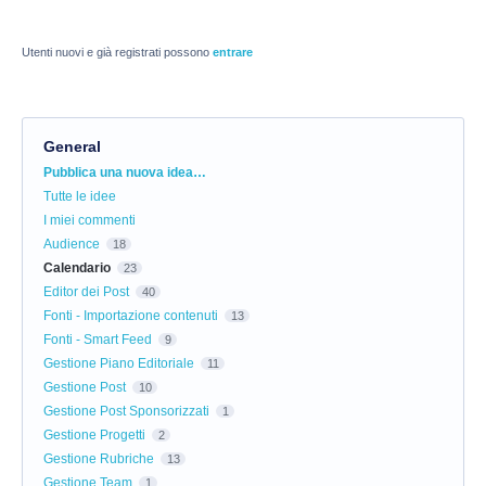
Utenti nuovi e già registrati possono
entrare
General
Categorie
Pubblica una nuova idea…
Tutte le idee
I miei commenti
Audience
18
Calendario
23
Editor dei Post
40
Fonti - Importazione contenuti
13
Fonti - Smart Feed
9
Gestione Piano Editoriale
11
Gestione Post
10
Gestione Post Sponsorizzati
1
Gestione Progetti
2
Gestione Rubriche
13
Gestione Team
1