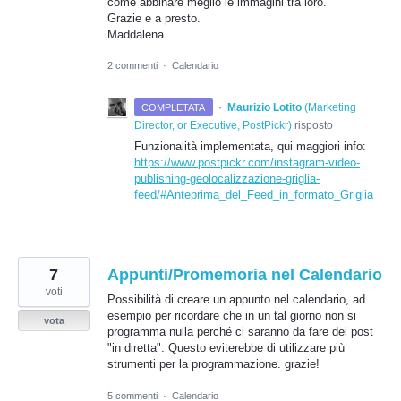
come abbinare meglio le immagini tra loro.
Grazie e a presto.
Maddalena
2 commenti
·
Calendario
·
Maurizio Lotito
(
Marketing
COMPLETATA
Director, or Executive, PostPickr
)
risposto
Funzionalità implementata, qui maggiori info:
https://www.postpickr.com/instagram-video-
publishing-geolocalizzazione-griglia-
feed/#Anteprima_del_Feed_in_formato_Griglia
7
Appunti/Promemoria nel Calendario
voti
Possibilità di creare un appunto nel calendario, ad
esempio per ricordare che in un tal giorno non si
vota
programma nulla perché ci saranno da fare dei post
"in diretta". Questo eviterebbe di utilizzare più
strumenti per la programmazione. grazie!
5 commenti
·
Calendario