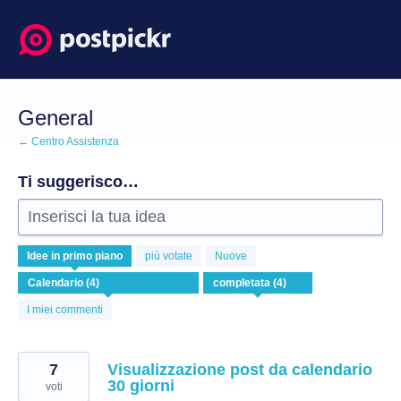
Salta
al
contenuto
General
← Centro Assistenza
Ti suggerisco…
Inserisci la tua idea
4
Idee
in primo piano
più votate
Nuove
risultati
trovati
I miei commenti
7
Visualizzazione post da calendario
30 giorni
voti