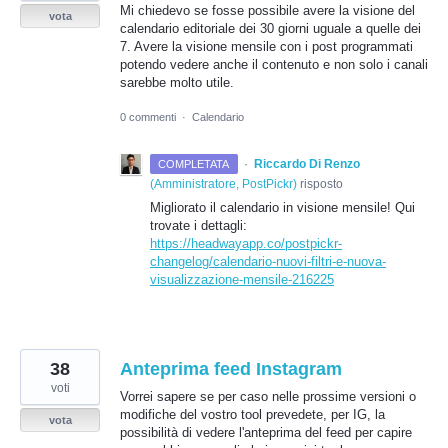
Mi chiedevo se fosse possibile avere la visione del
vota
calendario editoriale dei 30 giorni uguale a quelle dei
7. Avere la visione mensile con i post programmati
potendo vedere anche il contenuto e non solo i canali
sarebbe molto utile.
0 commenti
·
Calendario
·
Riccardo Di Renzo
COMPLETATA
(
Amministratore, PostPickr
)
risposto
Migliorato il calendario in visione mensile! Qui
trovate i dettagli:
https://headwayapp.co/postpickr-
changelog/calendario-nuovi-filtri-e-nuova-
visualizzazione-mensile-216225
38
Anteprima feed Instagram
voti
Vorrei sapere se per caso nelle prossime versioni o
modifiche del vostro tool prevedete, per IG, la
vota
possibilità di vedere l'anteprima del feed per capire