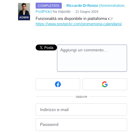
·
Riccardo Di Renzo
(
Amministratore,
COMPLETATA
PostPickr
)
ha risposto
·
21 Giugno 2024
ADMIN
Funzionalità ora disponibile in piattaforma 👉
https://www.postpickr.com/promemoria-calendario/
Aggiungi un commento…
oppure