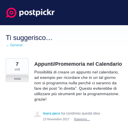
Salta
al
contenuto
Ti suggerisco…
← General
7
Appunti/Promemoria nel Calendario
voti
Possibilità di creare un appunto nel calendario,
ad esempio per ricordare che in un tal giorno
vota
non si programma nulla perché ci saranno da
fare dei post "in diretta". Questo eviterebbe di
utilizzare più strumenti per la programmazione.
grazie!
mara pace
ha condiviso questa idea
·
13 Novembre 2017
·
Rapporto…