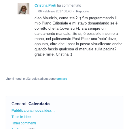
Cristina Preti
ha commentato
·
06 Febbraio 2017 08:43
·
Rapporto
ciao Maurizio, come stai? :) Sto programmando il
mio Piano Editoriale e mi stavo domandando se è
corretto che la Cover su FB sia sempre un
caricamento manuale. Se si, è possibile inserire a
mano, nel palinsensto Post Pickr una 'nota' dove,
appunto, oltre che i post io possa visualizzare anche
quando faccio qualcosa di manuale sulla pagina?
grazie mille, Cristina :)
Utenti nuovi e già registrati possono
entrare
General
:
Calendario
Categorie
Pubblica una nuova idea…
Tutte le idee
I miei commenti