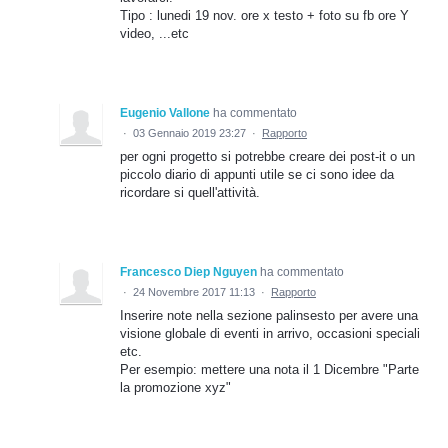
Tipo : lunedi 19 nov. ore x testo + foto su fb ore Y
video, ...etc
Eugenio Vallone
ha commentato
·
03 Gennaio 2019 23:27
·
Rapporto
per ogni progetto si potrebbe creare dei post-it o un
piccolo diario di appunti utile se ci sono idee da
ricordare si quell'attività.
Francesco Diep Nguyen
ha commentato
·
24 Novembre 2017 11:13
·
Rapporto
Inserire note nella sezione palinsesto per avere una
visione globale di eventi in arrivo, occasioni speciali
etc.
Per esempio: mettere una nota il 1 Dicembre "Parte
la promozione xyz"