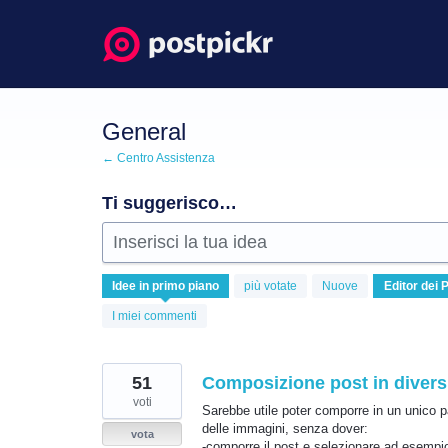
Salta
al
contenuto
General
← Centro Assistenza
Ti suggerisco…
Inserisci la tua idea
24
Idee
in primo piano
più votate
Nuove
risultati
trovati
I miei commenti
51
Composizione post in divers
voti
Sarebbe utile poter comporre in un unico pa
delle immagini, senza dover:
vota
-comporre il post e selezionare ad esempio