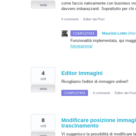
come faccio nativamente con business ma
vota
davvero imbarazzanti. Soprattutto per chi
0 commenti
·
Editor dei Post
·
Maurizio Lotito
(
Mark
COMPLETATA
Funzionalità implementata, qui maggi
fotogramma/
4
Editor Immagini
voti
Rivogliamo l'editor di immagini online!!
vota
COMPLETATA
·
0 commenti
·
Editor dei Post
8
Modificare posizione immagin
trascinamento
voti
Vi suggerisco la possibilità di modificare
vota