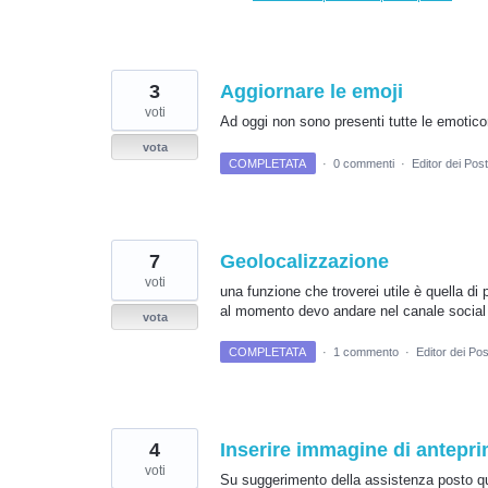
3
Aggiornare le emoji
voti
Ad oggi non sono presenti tutte le emoticon
vota
COMPLETATA
·
0 commenti
·
Editor dei Post
7
Geolocalizzazione
voti
una funzione che troverei utile è quella di
al momento devo andare nel canale social 
vota
COMPLETATA
·
1 commento
·
Editor dei Pos
4
Inserire immagine di antepr
voti
Su suggerimento della assistenza posto qui 