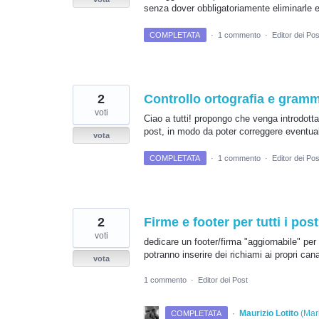
senza dover obbligatoriamente eliminarle e
COMPLETATA
·
1 commento
·
Editor dei Pos
2
Controllo ortografia e gram
voti
Ciao a tutti! propongo che venga introdotta
post, in modo da poter correggere eventuali 
vota
COMPLETATA
·
1 commento
·
Editor dei Pos
2
Firme e footer per tutti i po
voti
dedicare un footer/firma "aggiornabile" per 
potranno inserire dei richiami ai propri cana
vota
1 commento
·
Editor dei Post
·
Maurizio Lotito
(
Mark
COMPLETATA