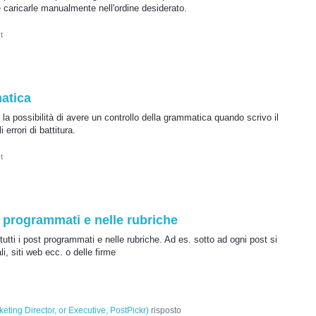
 caricarle manualmente nell'ordine desiderato.
t
matica
 la possibilità di avere un controllo della grammatica quando scrivo il
errori di battitura.
t
st programmati e nelle rubriche
tutti i post programmati e nelle rubriche. Ad es. sotto ad ogni post si
li, siti web ecc. o delle firme
eting Director, or Executive, PostPickr
)
risposto