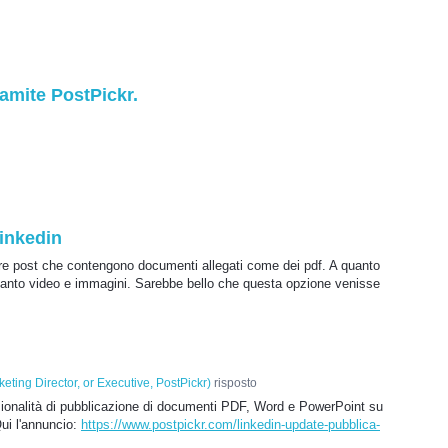
ramite PostPickr.
inkedin
re post che contengono documenti allegati come dei pdf. A quanto
quanto video e immagini. Sarebbe bello che questa opzione venisse
eting Director, or Executive, PostPickr
)
risposto
nzionalità di pubblicazione di documenti PDF, Word e PowerPoint su
Qui l'annuncio:
https://www.postpickr.com/linkedin-update-pubblica-