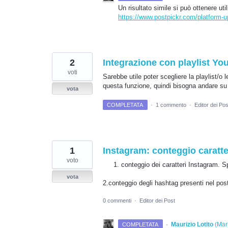
Un risultato simile si può ottenere ut
https://www.postpickr.com/platform-up
2
Integrazione con playlist Yo
voti
Sarebbe utile poter scegliere la playlist/o 
questa funzione, quindi bisogna andare su 
vota
COMPLETATA
·
1 commento
·
Editor dei Pos
1
Instagram: conteggio caratte
voto
conteggio dei caratteri Instagram. S
vota
2.conteggio degli hashtag presenti nel pos
0 commenti
·
Editor dei Post
·
Maurizio Lotito
(
Mark
COMPLETATA