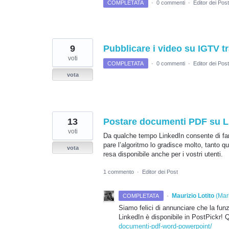
COMPLETATA
·
0 commenti
·
Editor dei Post
9
Pubblicare i video su IGTV t
voti
COMPLETATA
·
0 commenti
·
Editor dei Post
vota
13
Postare documenti PDF su L
voti
Da qualche tempo LinkedIn consente di fa
pare l’algoritmo lo gradisce molto, tanto 
vota
resa disponibile anche per i vostri utenti.
1 commento
·
Editor dei Post
·
Maurizio Lotito
(
Mark
COMPLETATA
Siamo felici di annunciare che la fu
LinkedIn è disponibile in PostPickr! 
documenti-pdf-word-powerpoint/