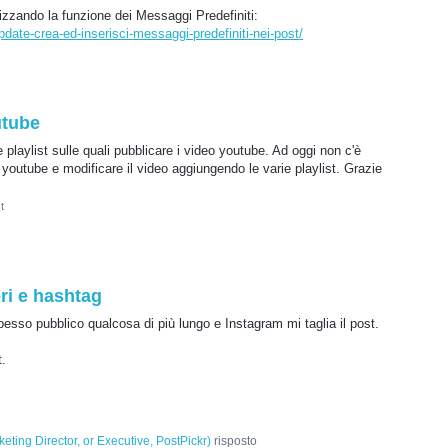
ilizzando la funzione dei Messaggi Predefiniti:
date-crea-ed-inserisci-messaggi-predefiniti-nei-post/
utube
le playlist sulle quali pubblicare i video youtube. Ad oggi non c'è
youtube e modificare il video aggiungendo le varie playlist. Grazie
t
ri e hashtag
pesso pubblico qualcosa di più lungo e Instagram mi taglia il post.
t.
eting Director, or Executive, PostPickr
)
risposto