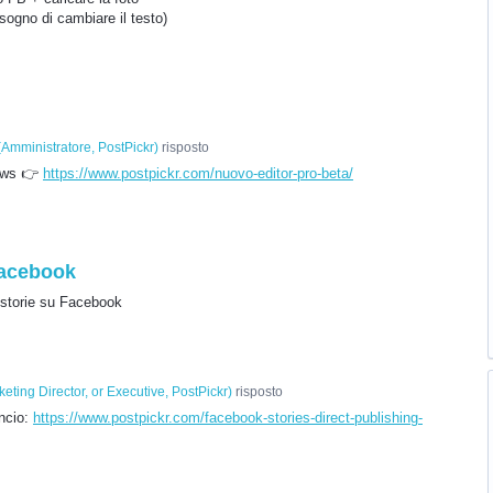
isogno di cambiare il testo)
(
Amministratore, PostPickr
)
risposto
news 👉
https://www.postpickr.com/nuovo-editor-pro-beta/
Facebook
 storie su Facebook
eting Director, or Executive, PostPickr
)
risposto
uncio:
https://www.postpickr.com/facebook-stories-direct-publishing-