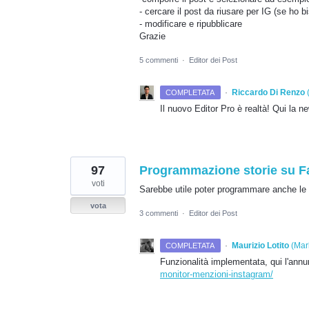
- cercare il post da riusare per IG (se ho b
- modificare e ripubblicare
Grazie
5 commenti
·
Editor dei Post
·
Riccardo Di Renzo
COMPLETATA
Il nuovo Editor Pro è realtà! Qui la 
97
Programmazione storie su 
voti
Sarebbe utile poter programmare anche le
vota
3 commenti
·
Editor dei Post
·
Maurizio Lotito
(
Mark
COMPLETATA
Funzionalità implementata, qui l'ann
monitor-menzioni-instagram/