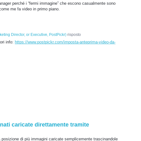
nager perché i “fermi immagine” che escono casualmente sono
 come me fa video in primo piano.
eting Director, or Executive, PostPickr
)
risposto
ori info:
https://www.postpickr.com/imposta-anteprima-video-da-
ati caricate direttamente tramite
 la posizione di più immagini caricate semplicemente trascinandole