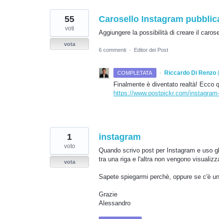
55
Carosello Instagram pubblica
voti
Aggiungere la possibilità di creare il caro
vota
6 commenti
·
Editor dei Post
·
Riccardo Di Renzo
COMPLETATA
Finalmente è diventato realtà! Ecco qui
https://www.postpickr.com/instagram-u
1
instagram
voto
Quando scrivo post per Instagram e uso gli 
tra una riga e l'altra non vengono visualizza
vota
Sapete spiegarmi perchè, oppure se c'è u
Grazie
Alessandro