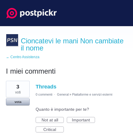
Cioncatevi le mani Non cambiate
il nome
← Centro Assistenza
I miei commenti
2
3
Threads
risultati
trovati
voti
0 commenti
·
General
»
Piattaforme e servizi esterni
vota
Quanto è importante per te?
Not at all
Important
Critical