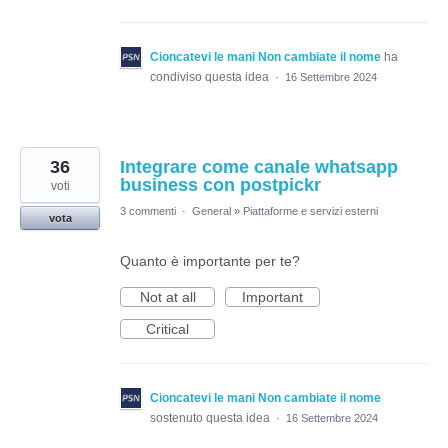
Cioncatevi le mani Non cambiate il nome
ha
condiviso questa idea
·
16 Settembre 2024
36
Integrare come canale whatsapp
business con postpickr
voti
3 commenti
·
General
»
Piattaforme e servizi esterni
vota
Quanto è importante per te?
Not at all
Important
Critical
Cioncatevi le mani Non cambiate il nome
sostenuto questa idea
·
16 Settembre 2024