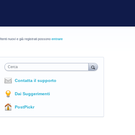
tenti nuovi e già registrati possono
entrare
Cerca
Contatta il supporto
Dai Suggerimenti
PostPickr