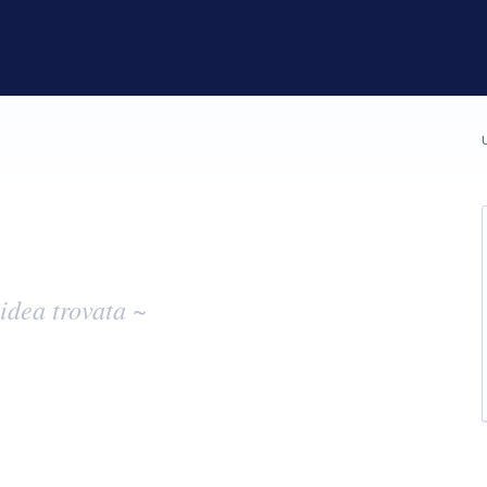
U
idea trovata ~