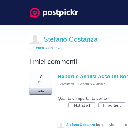
Stefano Costanza
← Centro Assistenza
I miei commenti
5
7
Report e Analisi Account Soc
risultati
trovati
voti
0 commenti
·
General
»
Audience
vota
Quanto è importante per te?
Not at all
Important
Stefano Costanza
ha condiviso questa