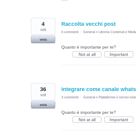
4
Raccolta vecchi post
voti
0 commenti
·
General
»
Libreria Contenuti e Medi
vota
Quanto è importante per te?
Not at all
Important
36
Integrare come canale what
voti
3 commenti
·
General
»
Piattaforme e servizi este
vota
Quanto è importante per te?
Not at all
Important