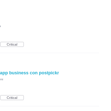
a
Critical
sapp business con postpickr
rni
Critical