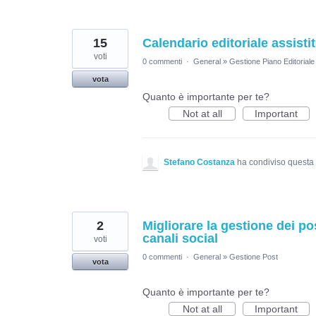
15
Calendario editoriale assisti
voti
0 commenti
·
General
»
Gestione Piano Editoriale
vota
Quanto è importante per te?
Not at all
Important
Stefano Costanza
ha condiviso questa
2
Migliorare la gestione dei p
canali social
voti
0 commenti
·
General
»
Gestione Post
vota
Quanto è importante per te?
Not at all
Important