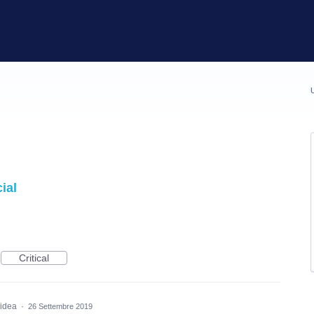
U
ial
Critical
 idea
·
26 Settembre 2019