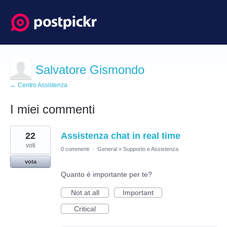
Salvatore Gismondo
← Centro Assistenza
I miei commenti
2
22
Assistenza chat in real time
risultati
trovati
voti
0 commenti
·
General
»
Supporto e Assistenza
vota
Quanto è importante per te?
Not at all
Important
Critical