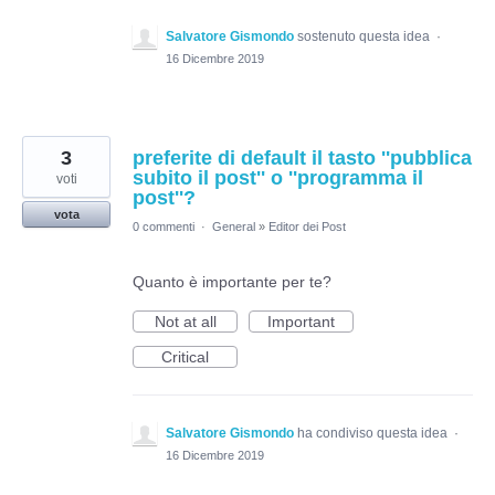
Salvatore Gismondo
sostenuto questa idea
·
16 Dicembre 2019
3
preferite di default il tasto ''pubblica
subito il post'' o ''programma il
voti
post''?
vota
0 commenti
·
General
»
Editor dei Post
Quanto è importante per te?
Not at all
Important
Critical
Salvatore Gismondo
ha condiviso questa idea
·
16 Dicembre 2019