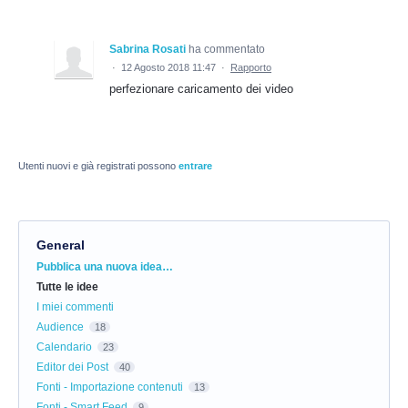
Sabrina Rosati
ha commentato
·
12 Agosto 2018 11:47
·
Rapporto
perfezionare caricamento dei video
Utenti nuovi e già registrati possono
entrare
General
Categorie
Pubblica una nuova idea…
Tutte le idee
I miei commenti
Audience
18
Calendario
23
Editor dei Post
40
Fonti - Importazione contenuti
13
Fonti - Smart Feed
9