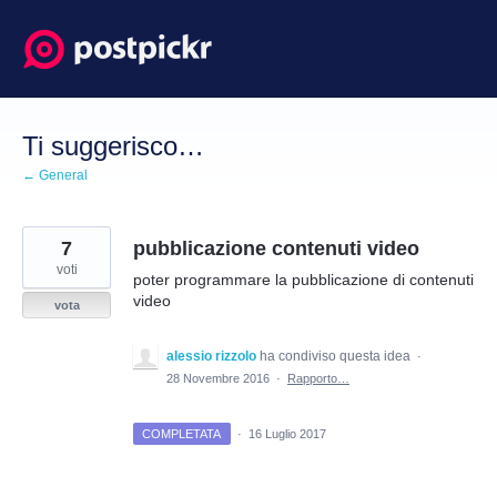
Salta
al
contenuto
Ti suggerisco…
← General
7
pubblicazione contenuti video
voti
poter programmare la pubblicazione di contenuti
video
vota
alessio rizzolo
ha condiviso questa idea
·
28 Novembre 2016
·
Rapporto…
COMPLETATA
·
16 Luglio 2017