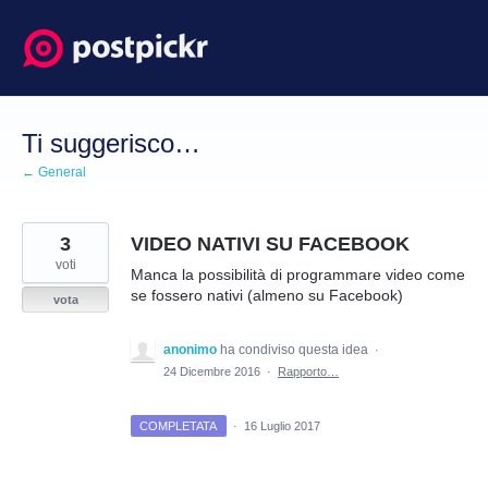
Salta
al
contenuto
Ti suggerisco…
← General
3
VIDEO NATIVI SU FACEBOOK
voti
Manca la possibilità di programmare video come
se fossero nativi (almeno su Facebook)
vota
anonimo
ha condiviso questa idea
·
24 Dicembre 2016
·
Rapporto…
COMPLETATA
·
16 Luglio 2017