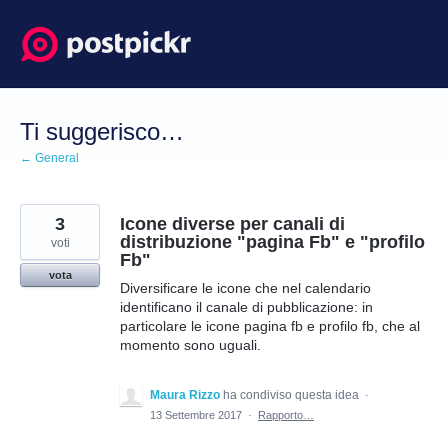
Salta
al
contenuto
Ti suggerisco…
← General
3
Icone diverse per canali di
distribuzione "pagina Fb" e "profilo
voti
Fb"
vota
Diversificare le icone che nel calendario
identificano il canale di pubblicazione: in
particolare le icone pagina fb e profilo fb, che al
momento sono uguali.
Maura Rizzo
ha condiviso questa idea
·
13 Settembre 2017
·
Rapporto…