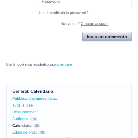
Hai dimenticato la password?
Nuovo qui?
Crea un account
Invia un commento
Utenti nuovi e già registrati possono
entrare
General
:
Calendario
Categorie
Pubblica una nuova idea…
Tutte le idee
I miei commenti
Audience
18
Calendario
23
Editor dei Post
40