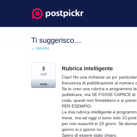
Salta
al
contenuto
Ti suggerisco…
← General
3
Rubrica intelligente
voti
Ciao! Ho una richiesta un po' particola
frecuenza di pubblicazione al numero d
vota
Se io creo una rubrica e programmo la p
pubblicare, ma SE FOSSE CAPACE di ad
coda, questi non finirebbero e io potre
PER ESEMPIO:
La mia rubrica intelligente é programma
mese, ma ad oggi ci sono solo 10 post i
per non esaurirli in 10 giorni. Se doman
giorno si o giorno no.
Spero di essere stato chiaro.