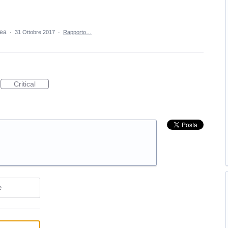
dea
·
31 Ottobre 2017
·
Rapporto…
Critical
e