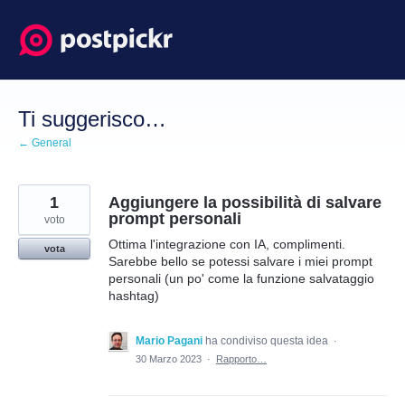
Salta
al
contenuto
Ti suggerisco…
← General
1
Aggiungere la possibilità di salvare
prompt personali
voto
Ottima l'integrazione con IA, complimenti.
vota
Sarebbe bello se potessi salvare i miei prompt
personali (un po' come la funzione salvataggio
hashtag)
Mario Pagani
ha condiviso questa idea
·
30 Marzo 2023
·
Rapporto…