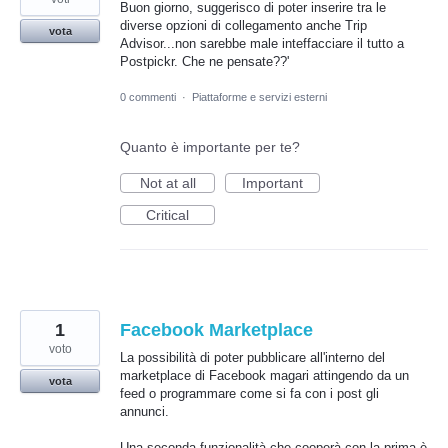
Buon giorno, suggerisco di poter inserire tra le
diverse opzioni di collegamento anche Trip
vota
Advisor...non sarebbe male inteffacciare il tutto a
Postpickr. Che ne pensate??'
0 commenti
·
Piattaforme e servizi esterni
Quanto è importante per te?
Not at all
Important
Critical
1
Facebook Marketplace
voto
La possibilità di poter pubblicare all'interno del
marketplace di Facebook magari attingendo da un
vota
feed o programmare come si fa con i post gli
annunci.
Una seconda funzionalità che cooperà con la prima è