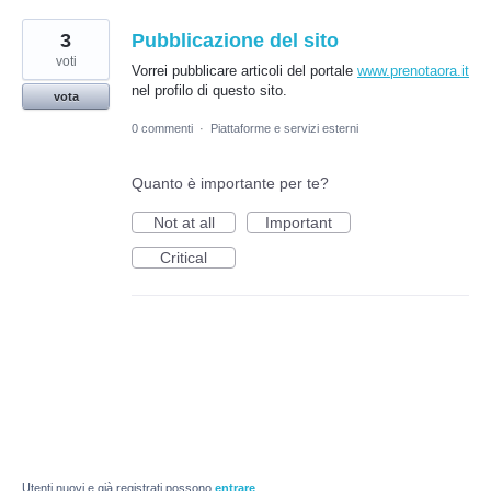
3
Pubblicazione del sito
voti
Vorrei pubblicare articoli del portale
www.prenotaora.it
nel profilo di questo sito.
vota
0 commenti
·
Piattaforme e servizi esterni
Quanto è importante per te?
Not at all
Important
Critical
Utenti nuovi e già registrati possono
entrare