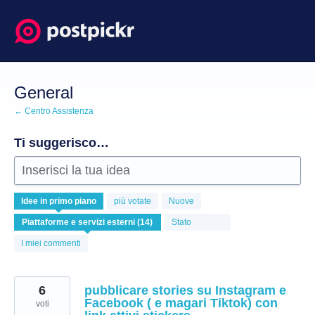
Salta
al
contenuto
General
← Centro Assistenza
Ti suggerisco…
Inserisci la tua idea
14
Idee
in primo piano
più votate
Nuove
risultati
trovati
Stato
I miei commenti
6
pubblicare stories su Instagram e
Facebook ( e magari Tiktok) con
voti