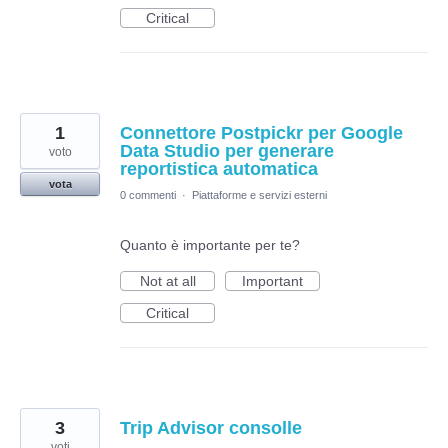
Critical
1
Connettore Postpickr per Google
Data Studio per generare
voto
reportistica automatica
vota
0 commenti
·
Piattaforme e servizi esterni
Quanto è importante per te?
Not at all
Important
Critical
3
Trip Advisor consolle
voti