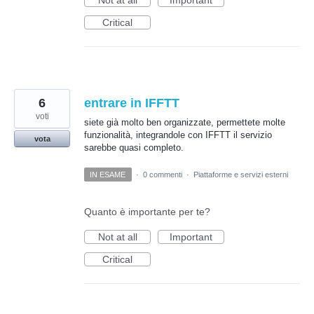
Not at all
Important
Critical
6
entrare in IFFTT
voti
siete già molto ben organizzate, permettete molte
funzionalità, integrandole con IFFTT il servizio
vota
sarebbe quasi completo.
IN ESAME
·
0 commenti
·
Piattaforme e servizi esterni
Quanto è importante per te?
Not at all
Important
Critical