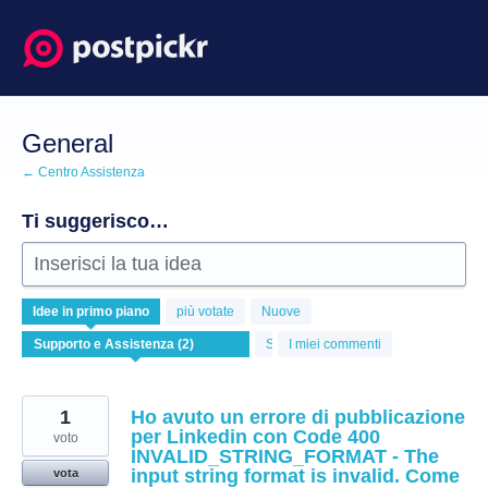
Salta
al
contenuto
General
← Centro Assistenza
Ti suggerisco…
Inserisci la tua idea
2
Idee
in primo piano
più votate
Nuove
risultati
trovati
Stato
I miei commenti
1
Ho avuto un errore di pubblicazione
per Linkedin con Code 400
voto
INVALID_STRING_FORMAT - The
input string format is invalid. Come
vota