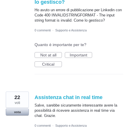
lo gestisco?
Ho avuto un errore di pubblicazione per Linkedin con
Code 400 INVALID
STRING
FORMAT - The input
string format is invalid. Come lo gestisco?
0 commenti
·
Supporto e Assistenza
Quanto è importante per te?
Not at all
Important
Critical
22
Assistenza chat in real time
voti
Salve, sarebbe sicuramente interessante avere la
possibilità di ricevere assistenza in real time via
vota
chat. Grazie.
0 commenti
·
Supporto e Assistenza