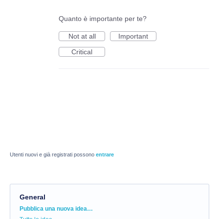
Quanto è importante per te?
Not at all
Important
Critical
Utenti nuovi e già registrati possono
entrare
General
Categorie
Pubblica una nuova idea…