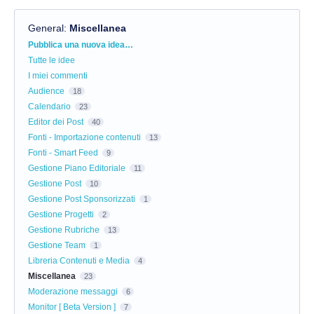
General
:
Miscellanea
Categorie
Pubblica una nuova idea…
Tutte le idee
I miei commenti
Audience
18
Calendario
23
Editor dei Post
40
Fonti - Importazione contenuti
13
Fonti - Smart Feed
9
Gestione Piano Editoriale
11
Gestione Post
10
Gestione Post Sponsorizzati
1
Gestione Progetti
2
Gestione Rubriche
13
Gestione Team
1
Libreria Contenuti e Media
4
Miscellanea
23
Moderazione messaggi
6
Monitor [ Beta Version ]
7