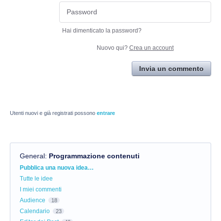
Hai dimenticato la password?
Nuovo qui?
Crea un account
Invia un commento
Utenti nuovi e già registrati possono
entrare
General
:
Programmazione contenuti
Categorie
Pubblica una nuova idea…
Tutte le idee
I miei commenti
Audience
18
Calendario
23