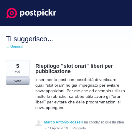
Salta
al
contenuto
Ti suggerisco…
← General
5
Riepilogo "slot orari" liberi per
pubblicazione
voti
inserimento post con possibilità di verificare
vota
quali "slot orari" ho già impegnato per evitare
sovrapposizioni. Per me che ad esempio utilizzo
molto le rubriche, sarebbe utile avere gli "orari
liberi" per evitare che delle programmazioni si
sovrappongano
Marco Antonio Rosselli
ha condiviso questa idea
·
11 Aprile 2019
·
Rapporto…