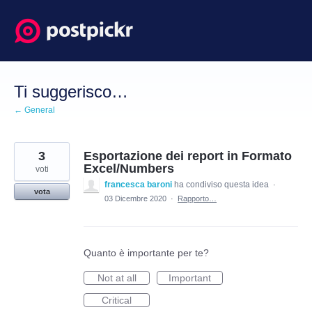
Salta
al
contenuto
Ti suggerisco…
← General
3
Esportazione dei report in Formato
Excel/Numbers
voti
francesca baroni
ha condiviso questa idea
·
vota
03 Dicembre 2020
·
Rapporto…
Quanto è importante per te?
Not at all
Important
Critical