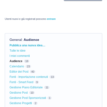
Utenti nuovi e già registrati possono
entrare
General
:
Audience
Categorie
Pubblica una nuova idea…
Tutte le idee
I miei commenti
Audience
18
Calendario
23
Editor dei Post
40
Fonti - Importazione contenuti
13
Fonti - Smart Feed
9
Gestione Piano Editoriale
11
Gestione Post
10
Gestione Post Sponsorizzati
1
Gestione Progetti
2