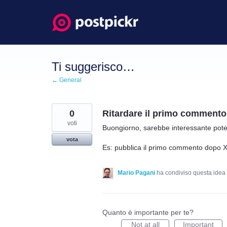
Salta
al
contenuto
Ti suggerisco…
← General
0
Ritardare il primo commento
voti
Buongiorno, sarebbe interessante pote
vota
Es: pubblica il primo commento dopo XX
Mario Pagani
ha condiviso questa idea
Quanto è importante per te?
Not at all
Important