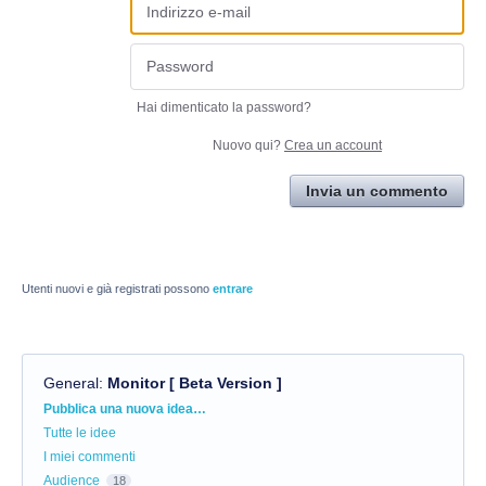
Hai dimenticato la password?
Nuovo qui?
Crea un account
Invia un commento
Utenti nuovi e già registrati possono
entrare
General
:
Monitor [ Beta Version ]
Categorie
Pubblica una nuova idea…
Tutte le idee
I miei commenti
Audience
18