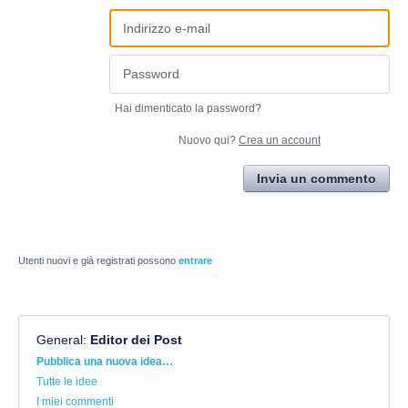
Hai dimenticato la password?
Nuovo qui?
Crea un account
Invia un commento
Utenti nuovi e già registrati possono
entrare
General
:
Editor dei Post
Categorie
Pubblica una nuova idea…
Tutte le idee
I miei commenti