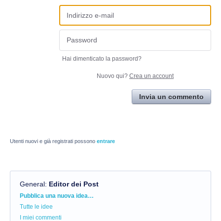
Hai dimenticato la password?
Nuovo qui?
Crea un account
Invia un commento
Utenti nuovi e già registrati possono
entrare
General
:
Editor dei Post
Categorie
Pubblica una nuova idea…
Tutte le idee
I miei commenti