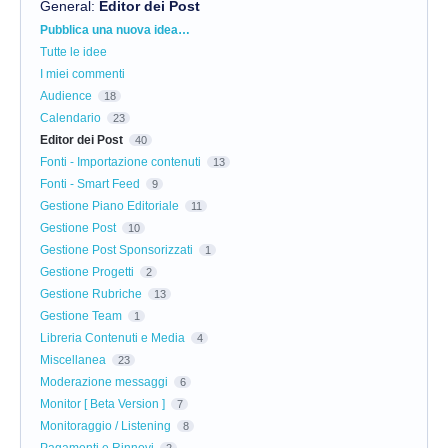
General
:
Editor dei Post
Categorie
Pubblica una nuova idea…
Tutte le idee
I miei commenti
Audience
18
Calendario
23
Editor dei Post
40
Fonti - Importazione contenuti
13
Fonti - Smart Feed
9
Gestione Piano Editoriale
11
Gestione Post
10
Gestione Post Sponsorizzati
1
Gestione Progetti
2
Gestione Rubriche
13
Gestione Team
1
Libreria Contenuti e Media
4
Miscellanea
23
Moderazione messaggi
6
Monitor [ Beta Version ]
7
Monitoraggio / Listening
8
Pagamenti e Rinnovi
2