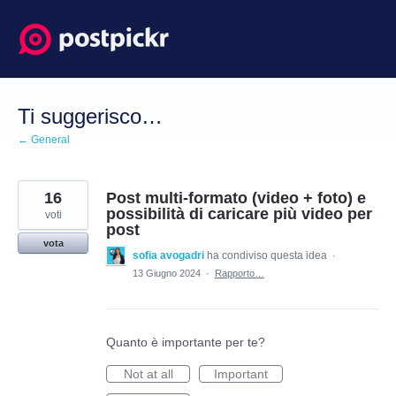
Salta
al
contenuto
Ti suggerisco…
← General
16
Post multi-formato (video + foto) e
possibilità di caricare più video per
voti
post
vota
sofia avogadri
ha condiviso questa idea
·
13 Giugno 2024
·
Rapporto…
Quanto è importante per te?
Not at all
Important