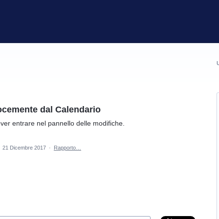
U
ocemente dal Calendario
er entrare nel pannello delle modifiche.
·
21 Dicembre 2017
·
Rapporto…