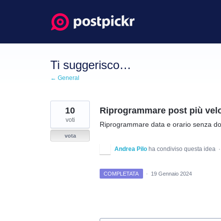
Salta
al
contenuto
Ti suggerisco…
← General
10
Riprogrammare post più vel
voti
Riprogrammare data e orario senza dov
vota
Andrea Pilo
ha condiviso questa idea
COMPLETATA
·
19 Gennaio 2024